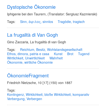
Dystopische Ökonomie
Iphigenie bei den Taurern
,
(Translator: Sergiusz Kazmierski)
Tags:
Sinn, ἄφιλος, sinnlos
Tragödie, tragisch
La frugalità di Van Gogh
Gino Zaccaria
,
La frugalità di van Gogh
Tags:
Reichtum, Besitz, Wohlstandsgesellschaft
Ethos, dimora, patria e casa
Kunst
Brot
Tugend
Wirtlichkeit, Unwirtlichkeit
Wahrheit
Ökonomie, wirtliche Ökonomie
ÖkonomieFragment
Friedrich Nietzsche
,
10 [17] (150) von 1887
Tags:
Kontingenz, Wirklichkeit, bloße Wirklichkeit, komparativ
Verbergung, Verbergen