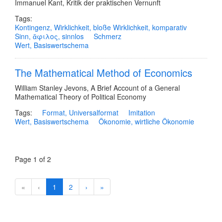
Immanuel Kant
,
Kritik der praktischen Vernunft
Tags:
Kontingenz, Wirklichkeit, bloße Wirklichkeit, komparativ
Sinn, ἄφιλος, sinnlos
Schmerz
Wert, Basiswertschema
The Mathematical Method of Economics
William Stanley Jevons
,
A Brief Account of a General
Mathematical Theory of Political Economy
Tags:
Format, Universalformat
Imitation
Wert, Basiswertschema
Ökonomie, wirtliche Ökonomie
Page 1 of 2
Start
Prev
«
‹
1
2
›
»