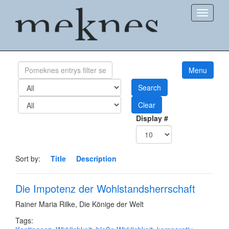
Show
Menu
Search
Clear
Display #
Sort by:
Title
Description
Die Impotenz der Wohlstandsherrschaft
Rainer Maria Rilke
,
Die Könige der Welt
Tags: